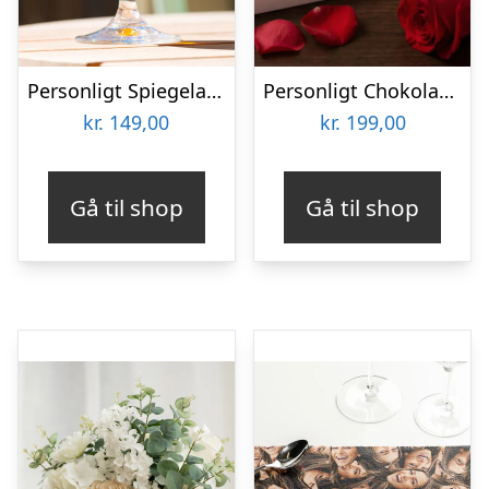
Personligt Spiegelau Ølglas med Gravering – Bogstav, Navn & Krans
Personligt Chokoladehjerte med eget foto
kr.
149,00
kr.
199,00
Gå til shop
Gå til shop