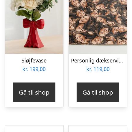
Sløjfevase
Personlig dækserviet med Billede – Multiface
kr.
199,00
kr.
119,00
Gå til shop
Gå til shop