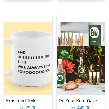
Krus med Tryk – I Will Always Love You
Do Your Rum Gaveæske
kr.
79,00
kr.
449,00