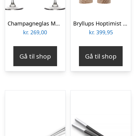
Champagneglas Med Gravering Til Bryllup 2 Stk – Aida Passion Connoisseur
Bryllups Hoptimist Brud – small
kr.
269,00
kr.
399,95
Gå til shop
Gå til shop