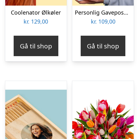
Coolenator Ølkøler
Personlig Gavepose til vin med Tekst
kr.
129,00
kr.
109,00
Gå til shop
Gå til shop